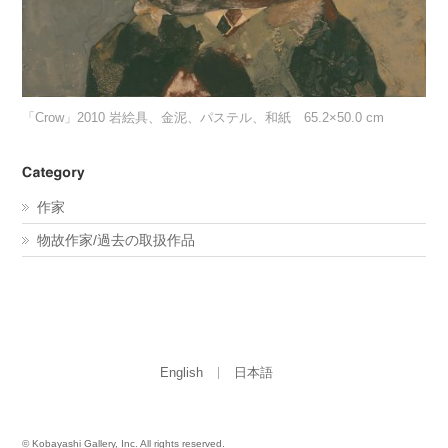
「Crow」2010 岩絵具、金泥、パステル、和紙 65.2×50.0 cm
作家
物故作家/過去の取扱作品
English
日本語
© Kobayashi Gallery, Inc. All rights reserved.