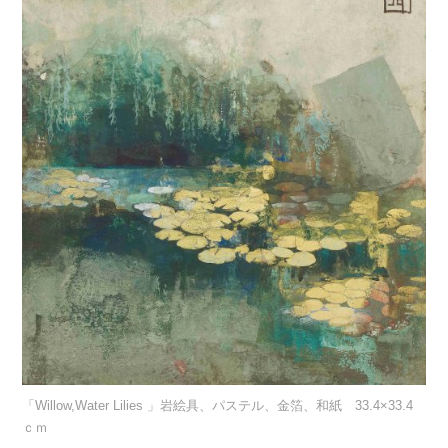
「Willow,Water Lilies 」岩絵具、パステル、金箔、和紙 33.4×33.4
ｃｍ